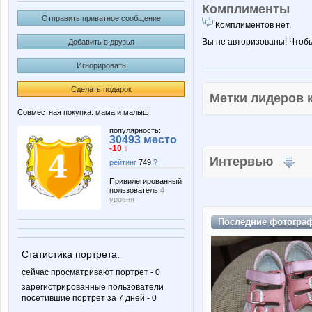
Комплименты
Отправить приватное сообщение
Комплиментов нет.
Вы не авторизованы! Чтоб
Добавить в друзья
Игнорировать
Сделать подарок
Метки лидеров
Совместная покупка: мама и малыш
популярность:
30493 место
-10 ↓
Интервью
рейтинг
749
?
Привилегированный
пользователь
4
уровня
Последние
фотогра
Статистика портрета:
сейчас просматривают портрет - 0
зарегистрированные пользователи
посетившие портрет за 7 дней - 0